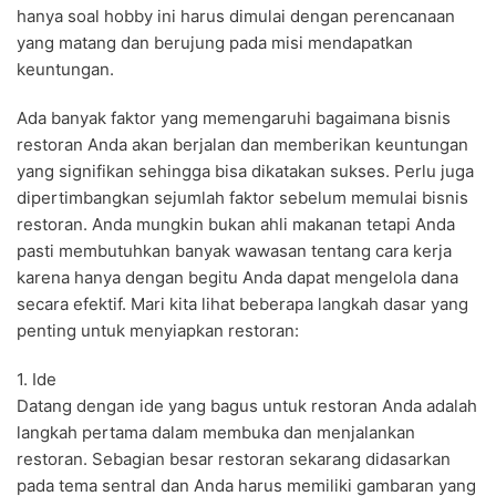
hanya soal hobby ini harus dimulai dengan perencanaan
yang matang dan berujung pada misi mendapatkan
keuntungan.
Ada banyak faktor yang memengaruhi bagaimana bisnis
restoran Anda akan berjalan dan memberikan keuntungan
yang signifikan sehingga bisa dikatakan sukses. Perlu juga
dipertimbangkan sejumlah faktor sebelum memulai bisnis
restoran. Anda mungkin bukan ahli makanan tetapi Anda
pasti membutuhkan banyak wawasan tentang cara kerja
karena hanya dengan begitu Anda dapat mengelola dana
secara efektif. Mari kita lihat beberapa langkah dasar yang
penting untuk menyiapkan restoran:
1. Ide
Datang dengan ide yang bagus untuk restoran Anda adalah
langkah pertama dalam membuka dan menjalankan
restoran. Sebagian besar restoran sekarang didasarkan
pada tema sentral dan Anda harus memiliki gambaran yang