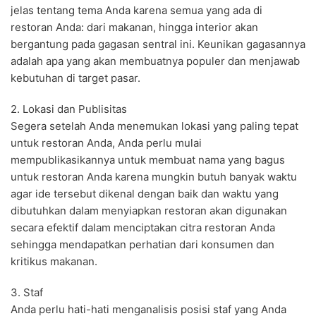
jelas tentang tema Anda karena semua yang ada di
restoran Anda: dari makanan, hingga interior akan
bergantung pada gagasan sentral ini. Keunikan gagasannya
adalah apa yang akan membuatnya populer dan menjawab
kebutuhan di target pasar.
2. Lokasi dan Publisitas
Segera setelah Anda menemukan lokasi yang paling tepat
untuk restoran Anda, Anda perlu mulai
mempublikasikannya untuk membuat nama yang bagus
untuk restoran Anda karena mungkin butuh banyak waktu
agar ide tersebut dikenal dengan baik dan waktu yang
dibutuhkan dalam menyiapkan restoran akan digunakan
secara efektif dalam menciptakan citra restoran Anda
sehingga mendapatkan perhatian dari konsumen dan
kritikus makanan.
3. Staf
Anda perlu hati-hati menganalisis posisi staf yang Anda