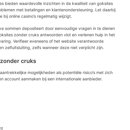
s bieden waardevolle inzichten in de kwaliteit van goksites
oblemen met betalingen en klantenondersteuning. Let daarbij
bij online casino’s regelmatig wijzigt.
ijke sommen depositeert door eenvoudige vragen in te dienen
goksites zonder cruks antwoorden vlot en verlenen hulp in het
rvaring. Verifieer eveneens of het website verantwoorde
n zelfuitsluiting, zelfs wanneer deze niet verplicht zijn.
 zonder cruks
antrekkelijke mogelijkheden als potentiële risico’s met zich
n account aanmaken bij een internationale aanbieder.
ht