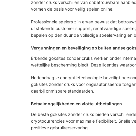
zonder cruks verschillen van onbetrouwbare aanbiede
vormen de basis voor veilig spelen online.
Professionele spelers zijn ervan bewust dat betrou
uitstekende customer support, rechtvaardige spelreg
bepalen op den duur de volledige speelervaring en 
Vergunningen en beveiliging op buitenlandse goks
Erkende goksites zonder cruks werken onder internati
wettelijke bescherming biedt. Deze licenties waarbo
Hedendaagse encryptietechnologie beveiligt persoonl
goksites zonder cruks voor ongeautoriseerde toegang
daarbij onmisbare standaarden.
Betaalmogelijkheden en vlotte uitbetalingen
De beste goksites zonder cruks bieden verschillende
cryptocurrencies voor maximale flexibiliteit. Snelle
positieve gebruikerservaring.