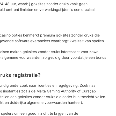
4-48 uur, waarbij goksites zonder cruks vaak geen
id omtrent limieten en verwerkingstijden is een cruciaal
e casino opties kenmerkt premium goksites zonder cruks die
evende softwareleveranciers waarborgt kwaliteit van spellen.
eisen maken goksites zonder cruks interessant voor zowel
 de algemene voorwaarden zorgvuldig door voordat je een bonus
ruks registratie?
ondig onderzoek naar licenties en regelgeving. Zoek naar
gsinstanties zoals de Malta Gaming Authority of Curaçao
tellen aan goksites zonder cruks die onder hun toezicht vallen.
uikt en duidelijke algemene voorwaarden hanteert.
spelers om een goed inzicht te krijgen van de