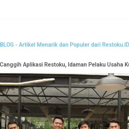
BLOG - Artikel Menarik dan Populer dari Restoku.I
 Canggih Aplikasi Restoku, Idaman Pelaku Usaha K