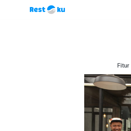
Lompat
ke
konten
Fitur